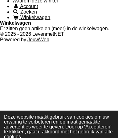
Waarom deze winkel
Account
Zoeken
Winkelwagen
Winkelwagen
Er zitten geen artikelen (meer) in de winkelwagen.
© 2025 - 2026 LevenmetNET
Powered by
JouwWeb
Deze website maakt gebruik van cookies om uw
ervaring te verbeteren en op maat gemaakte
advertenties weer te geven. Door op ‘Accepteren’
te klikken, gaat u akkoord met het gebruik van alle
cookies.