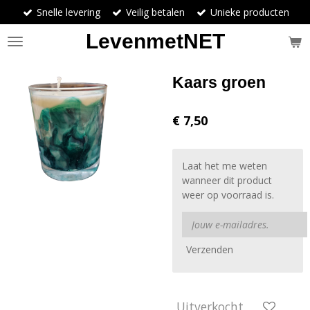
Snelle levering
Veilig betalen
Unieke producten
Ga
direct
LevenmetNET
naar
de
hoofdinhoud
Kaars groen
€ 7,50
Laat het me weten
wanneer dit product
weer op voorraad is.
Verzenden
Uitverkocht