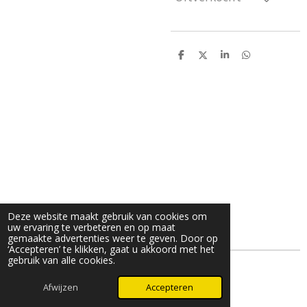
D
D
S
D
e
e
h
e
l
e
a
l
e
l
r
e
n
e
n
Deze website maakt gebruik van cookies om
uw ervaring te verbeteren en op maat
gemaakte advertenties weer te geven. Door op
‘Accepteren’ te klikken, gaat u akkoord met het
gebruik van alle cookies.
© 2025 - 2026 LevenmetNET
Afwijzen
Accepteren
Powered by
JouwWeb