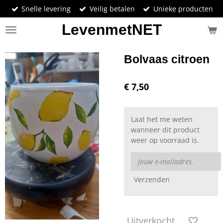
Snelle levering
Veilig betalen
Unieke producten
Ga
direct
LevenmetNET
naar
de
hoofdinhoud
Bolvaas citroen
€ 7,50
Laat het me weten
wanneer dit product
weer op voorraad is.
Verzenden
Uitverkocht