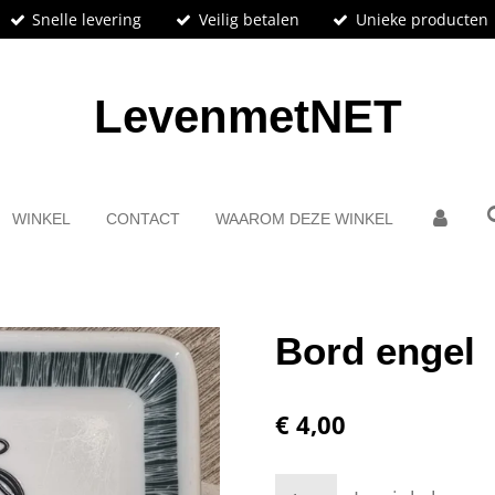
Snelle levering
Veilig betalen
Unieke producten
LevenmetNET
WINKEL
CONTACT
WAAROM DEZE WINKEL
Bord engel
€ 4,00