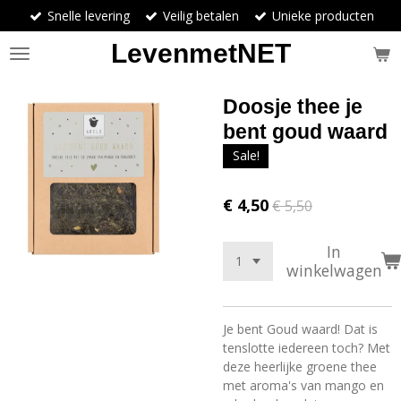
Snelle levering
Veilig betalen
Unieke producten
Ga
direct
LevenmetNET
naar
de
hoofdinhoud
Doosje thee je
bent goud waard
Sale!
€ 4,50
€ 5,50
In
winkelwagen
Je bent Goud waard! Dat is
tenslotte iedereen toch? Met
deze heerlijke groene thee
met aroma's van mango en