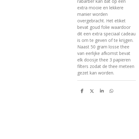
rabarber kan dat op een
extra mooie en lekkere
manier worden
overgebracht. Het etiket
bevat goud folie waardoor
dit een extra speciaal cadeau
is om te geven of te krijgen.
Naast 50 gram losse thee
van eerlijke afkomst bevat
elk doosje thee 3 papieren
filters zodat de thee meteen
gezet kan worden.
D
D
S
D
e
e
h
e
l
e
a
l
e
l
r
e
n
e
n