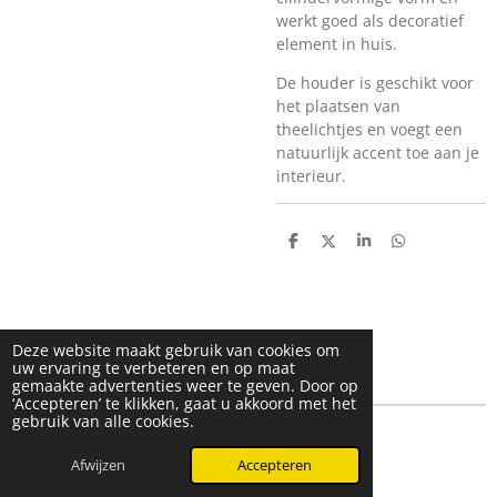
werkt goed als decoratief
element in huis.
De houder is geschikt voor
het plaatsen van
theelichtjes en voegt een
natuurlijk accent toe aan je
interieur.
D
D
S
D
e
e
h
e
l
e
a
l
e
l
r
e
n
e
n
Deze website maakt gebruik van cookies om
uw ervaring te verbeteren en op maat
gemaakte advertenties weer te geven. Door op
‘Accepteren’ te klikken, gaat u akkoord met het
gebruik van alle cookies.
© 2025 - 2026 LevenmetNET
Afwijzen
Accepteren
Powered by
JouwWeb