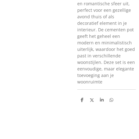
en romantische sfeer uit,
perfect voor een gezellige
avond thuis of als
decoratief element in je
interieur. De cementen pot
geeft het geheel een
modern en minimalistisch
uiterlijk, waardoor het goed
past in verschillende
woonstijlen. Deze set is een
eenvoudige, maar elegante
toevoeging aan je
woonruimte
D
D
S
D
e
e
h
e
l
e
a
l
e
l
r
e
n
e
n