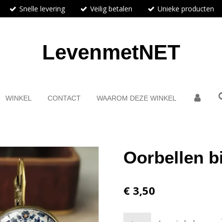
Snelle levering
Veilig betalen
Unieke producten
LevenmetNET
WINKEL
CONTACT
WAAROM DEZE WINKEL
Oorbellen bi
€ 3,50